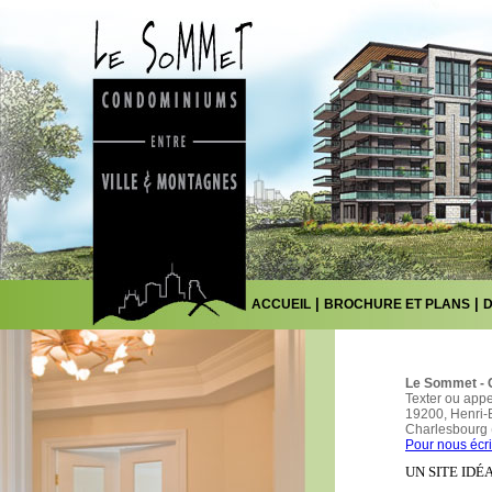
|
|
ACCUEIL
BROCHURE ET PLANS
D
Le Sommet - 
Texter ou app
19200, Henri-
Charlesbourg
Pour nous écri
UN SITE IDÉ