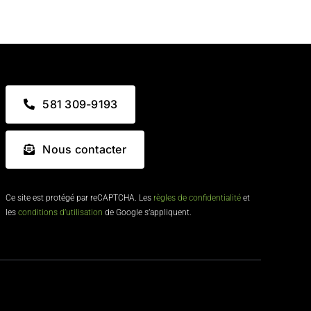
581 309-9193
Nous contacter
Ce site est protégé par reCAPTCHA. Les
règles de confidentialité
et
les
conditions d’utilisation
de Google s’appliquent.