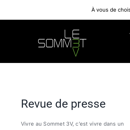
Passer
À vous de choi
au
contenu
Espaces communs
Revue de presse
Contact
Revue de presse
Vivre au Sommet 3V, c’est vivre dans un